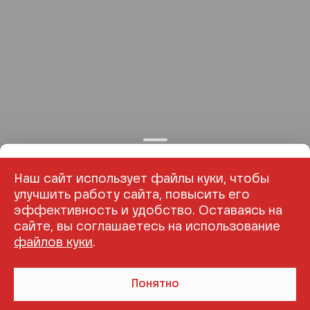
Наш сайт использует файлы куки, чтобы
улучшить работу сайта, повысить его
эффективность и удобство. Оставаясь на
сайте, вы соглашаетесь на использование
файлов куки
.
Понятно