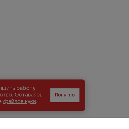
учшить работу
ство. Оставаясь
Понятно
ие
файлов куки
.