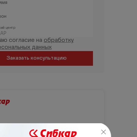
имя
фон
ий центр
АР
даю согласие на
обработку
рсональных данных
Заказать консультацию