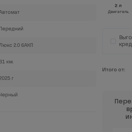
2 л
Двигатель
Автомат
Передний
Выго
кред
Люкс 2.0 6АКП
31 км.
2025 г
Черный
Пере
в
и