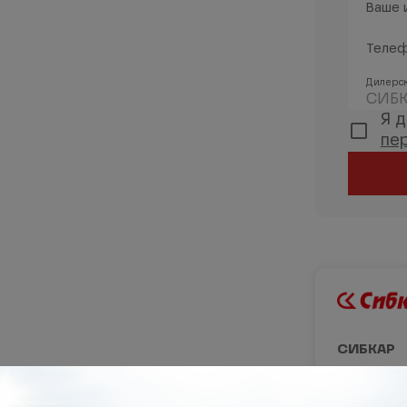
Ваше 
Теле
Дилерск
СИБК
Я 
пе
СИБКАР