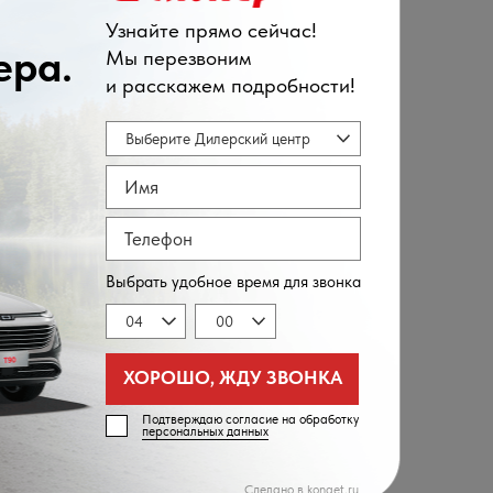
т, пр-т Набережный 7/1
 работы
2) 39-00-03