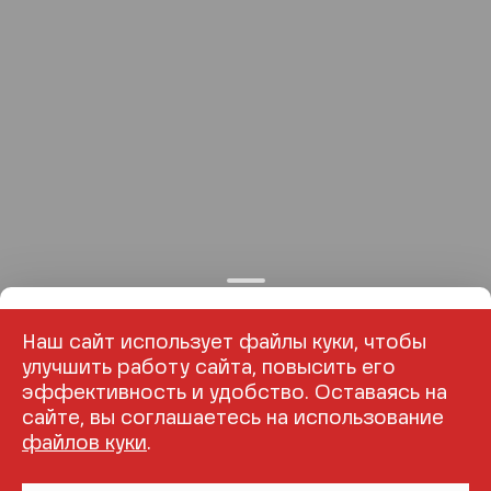
Наш сайт использует файлы куки, чтобы
улучшить работу сайта, повысить его
эффективность и удобство. Оставаясь на
сайте, вы соглашаетесь на использование
файлов куки
.