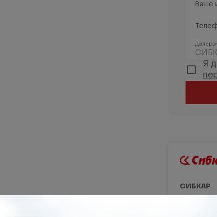
Ваше 
Теле
Дилерск
СИБК
Я 
пе
СИБКАР