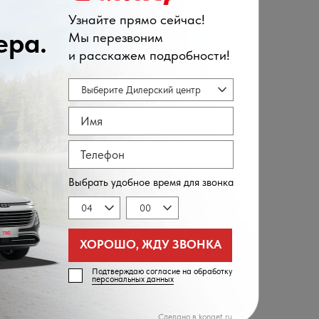
т, пр-т Набережный 7/1
 работы
2) 39-00-03