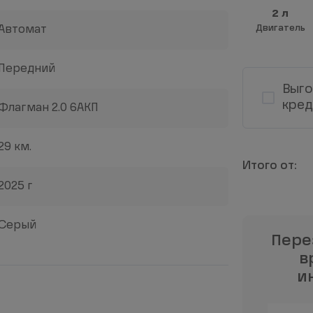
2 л
Двигатель
Автомат
Передний
Выго
кред
Флагман 2.0 6АКП
29 км.
2025 г
Серый
Пере
в
и