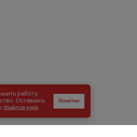
учшить работу
ство. Оставаясь
Понятно
ие
файлов куки
.