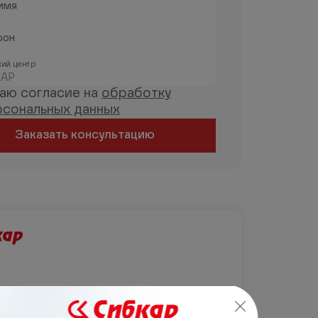
имя
фон
ий центр
АР
даю согласие на
обработку
рсональных данных
Заказать консультацию