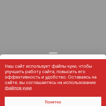
Наш сайт использует файлы куки, чтобы
улучшить работу сайта, повысить его
эффективность и удобство. Оставаясь на
сайте, вы соглашаетесь на использование
файлов куки
.
Понятно