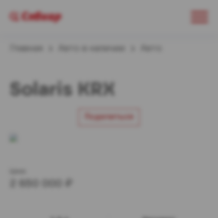
Главная
Авто в наличии
Авто
Solaris KRX
Поделиться
₽
2 650 000