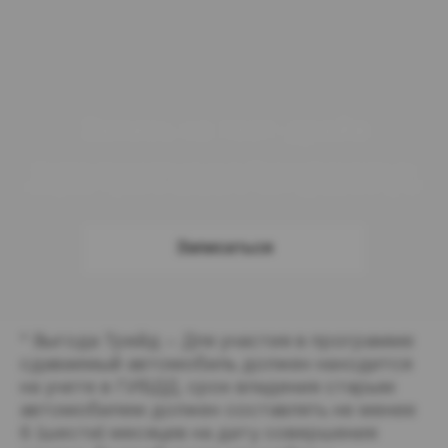
Запись на тест-драйв
Хотите прокатиться на выбранной модели до
покупки? Просто закажите тест-драйв и в путь!
Записаться
* Выгода Трейд – Для участия в программе 
сдаваемый автомобиль должен находится 
на учете в ГИБДД, срок владения старым 
автомобилем должен составлять не менее 
6 (шести) месяцев на дату совершения 