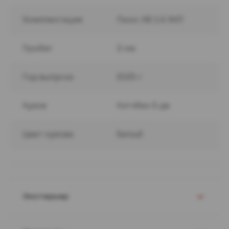
Комплектация
Люкс АВ 1.6 АКП
Пробег
3 км.
Год выпуска
2025 г
Кузов
Хэтчбек 5 дв
Цвет кузова
Белый
Экстерьер