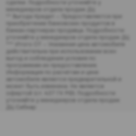
сделки. Подробности уточняйте у 
менеджеров отдела продаж ДЦ
** Выгода Кредит – Предоставляется при 
приобретении банковских продуктов в 
банках-партнерах продавца. Подробности 
уточняйте у менеджеров отдела продаж ДЦ
*** Итого ОТ – Указанная цена автомобиля 
действительна при использовании всех 
выгод и соблюдения условия по 
программам их предоставления. 
Информация по расчётам и цене 
автомобиля является предварительной и 
может быть изменена. Не является 
офертой (ст. 437 ГК РФ). Подробности 
уточняйте у менеджеров отдела продаж 
ДЦ Сибкар