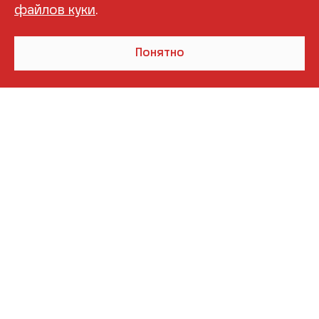
файлов куки
.
Понятно
СИБКАР
Телефон:
+7 (3462) 39-00-03
info_nab@sibcar.ru
г. Сургут, пр-т Набережный 7/1
Режим работы