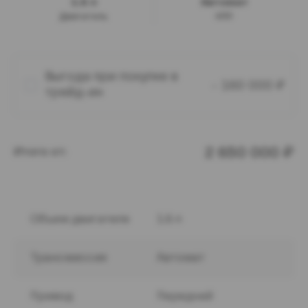
1.6 л
Автомат
Двигатель
КПП
Выгода при покупке в
₽
- 160 000
трейд-ин
₽
2 650 000
Объем двигателя
1.6 л
Трансмиссия
Автомат
Привод
Передний