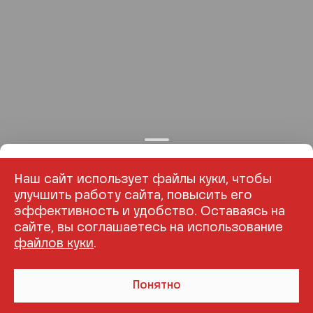
Наш сайт использует файлы куки, чтобы
улучшить работу сайта, повысить его
эффективность и удобство. Оставаясь на
сайте, вы соглашаетесь на использование
файлов куки
.
Понятно