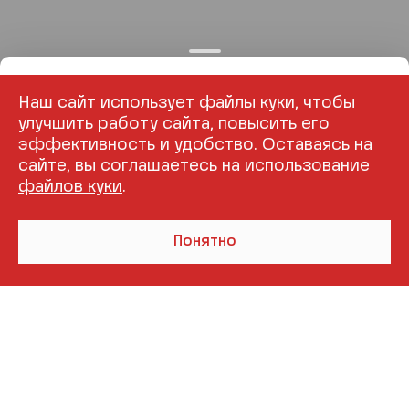
Наш сайт использует файлы куки, чтобы
улучшить работу сайта, повысить его
эффективность и удобство. Оставаясь на
сайте, вы соглашаетесь на использование
файлов куки
.
Понятно